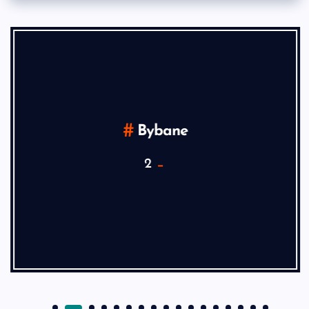
Bybane
2