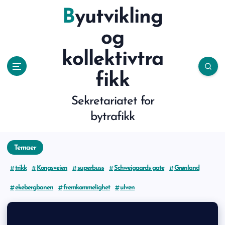
S
Byutvikling
k
og
i
kollektivtra
p
fikk
t
Sekretariatet for
o
bytrafikk
c
o
Temaer
n
trikk
Kongsveien
superbuss
Schweigaards gate
Grønland
t
ekebergbanen
fremkommelighet
ulven
e
n