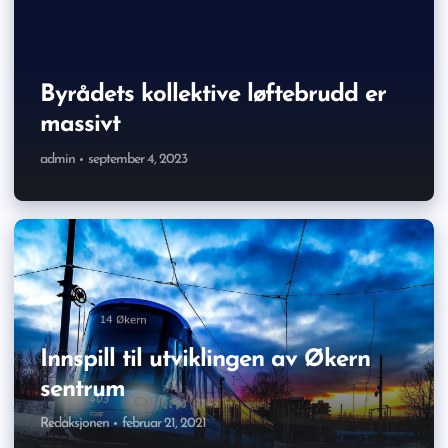
t
Byrådets kollektive løftebrudd er
massivt
admin
september 4, 2023
Innspill til utviklingen av Økern
sentrum
Redaksjonen
februar 21, 2021