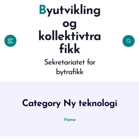
S
Byutvikling
k
og
i
kollektivtra
p
fikk
t
Sekretariatet for
o
bytrafikk
c
o
Category Ny teknologi
n
t
Home
e
n