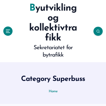
S
Byutvikling
k
og
i
kollektivtra
p
fikk
t
Sekretariatet for
o
bytrafikk
c
o
Category Superbuss
n
t
Home
e
n